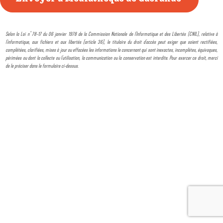
Selon la Loi n° 78-17 du 06 janvier 1978 de la Commission Nationale de l'Informatique et des Libertés (CNIL), relative à
l'informatique, aux fichiers et aux libertés (article 36), le titulaire du droit d'accès peut exiger que soient rectifiées,
complétées, clarifiées, mises à jour ou effacées les informations le concernant qui sont inexactes, incomplètes, équivoques,
périmées ou dont la collecte ou l'utilisation, la communication ou la conservation est interdite. Pour exercer ce droit, merci
de le préciser dans le formulaire ci-dessus.