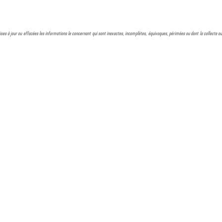
, mises à jour ou effacées les informations le concernant qui sont inexactes, incomplètes, équivoques, périmées ou dont la collecte ou