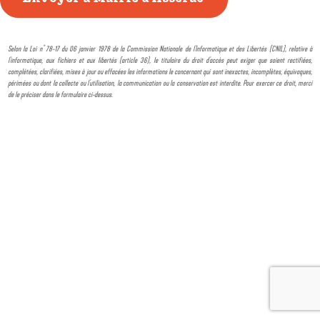
Selon la Loi n° 78-17 du 06 janvier 1978 de la Commission Nationale de l'Informatique et des Libertés (CNIL), relative à
l'informatique, aux fichiers et aux libertés (article 36), le titulaire du droit d'accès peut exiger que soient rectifiées,
complétées, clarifiées, mises à jour ou effacées les informations le concernant qui sont inexactes, incomplètes, équivoques,
périmées ou dont la collecte ou l'utilisation, la communication ou la conservation est interdite. Pour exercer ce droit, merci
de le préciser dans le formulaire ci-dessus.