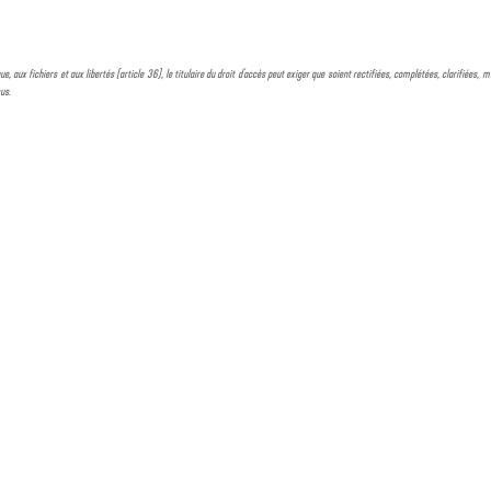
ue, aux fichiers et aux libertés (article 36), le titulaire du droit d'accès peut exiger que soient rectifiées, complétées, clarifiées
sus.