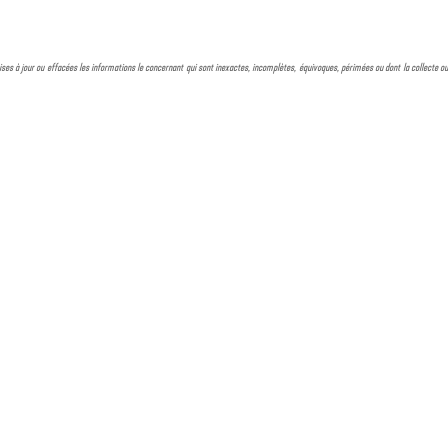
, mises à jour ou effacées les informations le concernant qui sont inexactes, incomplètes, équivoques, périmées ou dont la collecte ou