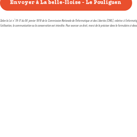
Selon la Loi n° 78-17 du 06 janvier 1978 de la Commission Nationale de l'Informatique et des Libertés (CNIL), relative à l'informatiq
l'utilisation, la communication ou la conservation est interdite. Pour exercer ce droit, merci de le préciser dans le formulaire ci-des