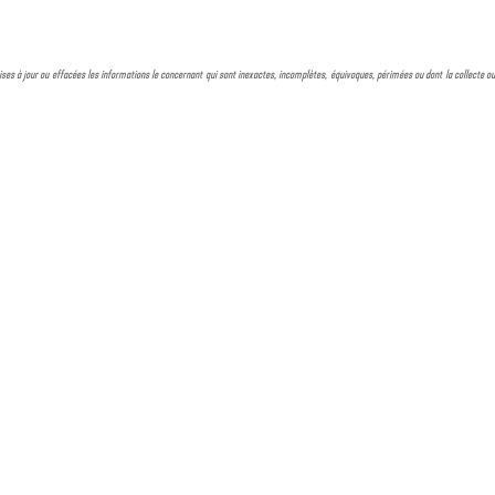
, mises à jour ou effacées les informations le concernant qui sont inexactes, incomplètes, équivoques, périmées ou dont la collecte ou