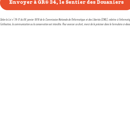
Selon la Loi n° 78-17 du 06 janvier 1978 de la Commission Nationale de l'Informatique et des Libertés (CNIL), relative à l'informatiq
l'utilisation, la communication ou la conservation est interdite. Pour exercer ce droit, merci de le préciser dans le formulaire ci-des