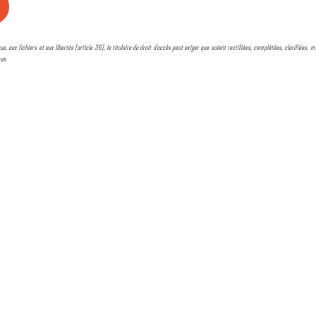
ue, aux fichiers et aux libertés (article 36), le titulaire du droit d'accès peut exiger que soient rectifiées, complétées, clarifiées
sus.