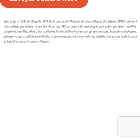
Selon la Loi n° 78-17 du 06 janvier 1978 de la Commission Nationale de l'Informatique et des Libertés (CNIL), relative à
l'informatique, aux fichiers et aux libertés (article 36), le titulaire du droit d'accès peut exiger que soient rectifiées,
complétées, clarifiées, mises à jour ou effacées les informations le concernant qui sont inexactes, incomplètes, équivoques,
périmées ou dont la collecte ou l'utilisation, la communication ou la conservation est interdite. Pour exercer ce droit, merci
de le préciser dans le formulaire ci-dessus.