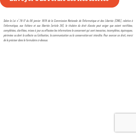
Selon la Loi n° 78-17 du 06 janvier 1978 de la Commission Nationale de l'Informatique et des Libertés (CNIL), relative à
l'informatique, aux fichiers et aux libertés (article 36), le titulaire du droit d'accès peut exiger que soient rectifiées,
complétées, clarifiées, mises à jour ou effacées les informations le concernant qui sont inexactes, incomplètes, équivoques,
périmées ou dont la collecte ou l'utilisation, la communication ou la conservation est interdite. Pour exercer ce droit, merci
de le préciser dans le formulaire ci-dessus.