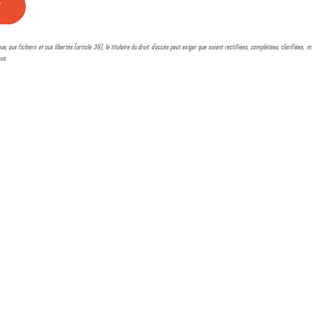
ue, aux fichiers et aux libertés (article 36), le titulaire du droit d'accès peut exiger que soient rectifiées, complétées, clarifiées
sus.