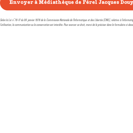
Selon la Loi n° 78-17 du 06 janvier 1978 de la Commission Nationale de l'Informatique et des Libertés (CNIL), relative à l'informatiq
l'utilisation, la communication ou la conservation est interdite. Pour exercer ce droit, merci de le préciser dans le formulaire ci-des