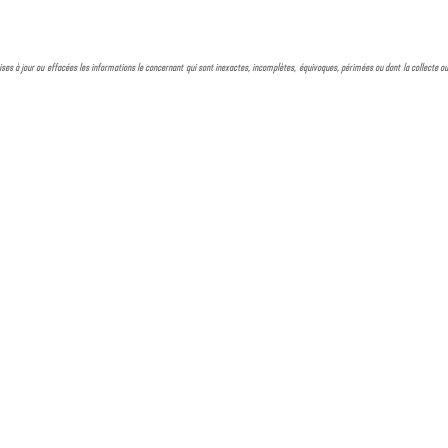
, mises à jour ou effacées les informations le concernant qui sont inexactes, incomplètes, équivoques, périmées ou dont la collecte ou