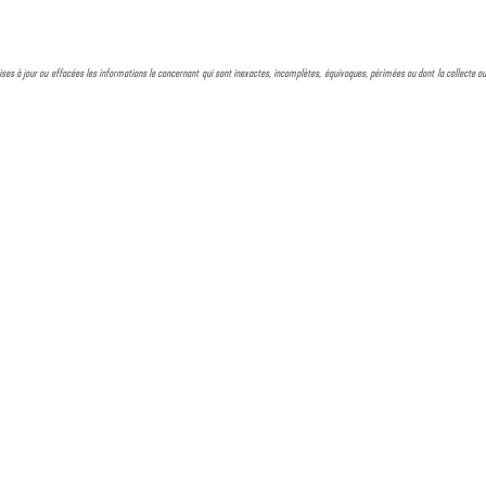
, mises à jour ou effacées les informations le concernant qui sont inexactes, incomplètes, équivoques, périmées ou dont la collecte ou