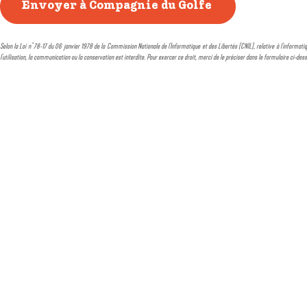
Selon la Loi n° 78-17 du 06 janvier 1978 de la Commission Nationale de l'Informatique et des Libertés (CNIL), relative à l'informatiq
l'utilisation, la communication ou la conservation est interdite. Pour exercer ce droit, merci de le préciser dans le formulaire ci-des