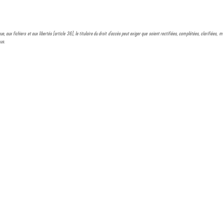
ue, aux fichiers et aux libertés (article 36), le titulaire du droit d'accès peut exiger que soient rectifiées, complétées, clarifiées
sus.