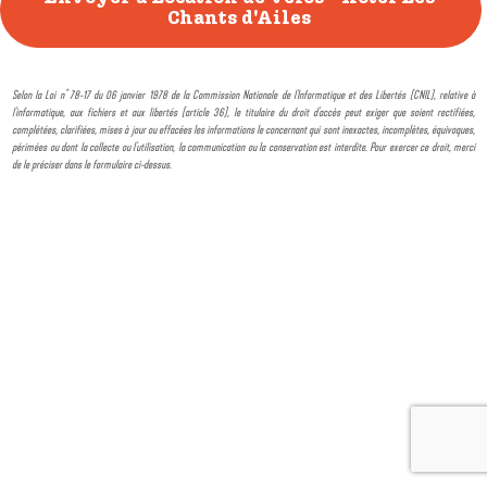
Selon la Loi n° 78-17 du 06 janvier 1978 de la Commission Nationale de l'Informatique et des Libertés (CNIL), relative à
l'informatique, aux fichiers et aux libertés (article 36), le titulaire du droit d'accès peut exiger que soient rectifiées,
complétées, clarifiées, mises à jour ou effacées les informations le concernant qui sont inexactes, incomplètes, équivoques,
périmées ou dont la collecte ou l'utilisation, la communication ou la conservation est interdite. Pour exercer ce droit, merci
de le préciser dans le formulaire ci-dessus.