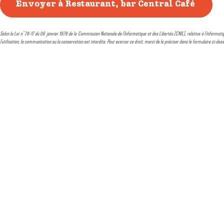
Selon la Loi n° 78-17 du 06 janvier 1978 de la Commission Nationale de l'Informatique et des Libertés (CNIL), relative à l'informatiq
l'utilisation, la communication ou la conservation est interdite. Pour exercer ce droit, merci de le préciser dans le formulaire ci-des