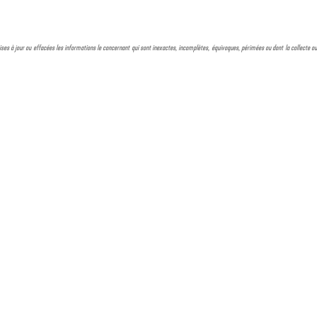
, mises à jour ou effacées les informations le concernant qui sont inexactes, incomplètes, équivoques, périmées ou dont la collecte ou