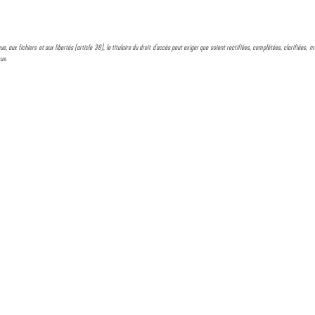
ue, aux fichiers et aux libertés (article 36), le titulaire du droit d'accès peut exiger que soient rectifiées, complétées, clarifiées
sus.