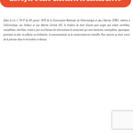
Selon la Loi n° 78-17 du 06 janvier 1978 de la Commission Nationale de l'Informatique et des Libertés (CNIL), relative à
l'informatique, aux fichiers et aux libertés (article 36), le titulaire du droit d'accès peut exiger que soient rectifiées,
complétées, clarifiées, mises à jour ou effacées les informations le concernant qui sont inexactes, incomplètes, équivoques,
périmées ou dont la collecte ou l'utilisation, la communication ou la conservation est interdite. Pour exercer ce droit, merci
de le préciser dans le formulaire ci-dessus.