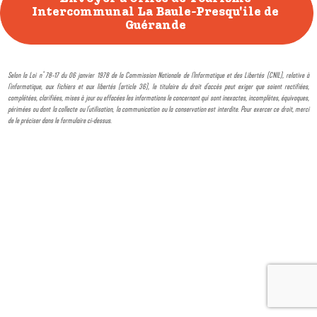
Selon la Loi n° 78-17 du 06 janvier 1978 de la Commission Nationale de l'Informatique et des Libertés (CNIL), relative à
l'informatique, aux fichiers et aux libertés (article 36), le titulaire du droit d'accès peut exiger que soient rectifiées,
complétées, clarifiées, mises à jour ou effacées les informations le concernant qui sont inexactes, incomplètes, équivoques,
périmées ou dont la collecte ou l'utilisation, la communication ou la conservation est interdite. Pour exercer ce droit, merci
de le préciser dans le formulaire ci-dessus.